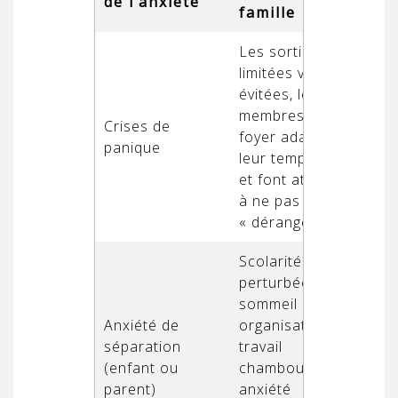
de l’anxiété
famille
Les sorties sont
limitées voire
évitées, les
membres du
Crises de
foyer adaptent
panique
leur temps libre
et font attention
à ne pas
« déranger »
Scolarité
perturbée,
sommeil difficile,
Anxiété de
organisation du
séparation
travail
(enfant ou
chamboulée,
parent)
anxiété