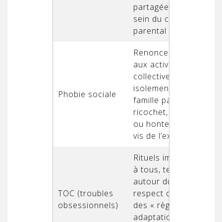
partagée au
sein du couple
parental
Renoncement
aux activités
collectives,
isolement de la
Phobie sociale
famille par
ricochet, secret
ou honte vis-à-
vis de l’extérieur
Rituels imposés
à tous, tensions
autour du
TOC (troubles
respect ou non
obsessionnels)
des « règles »,
adaptation