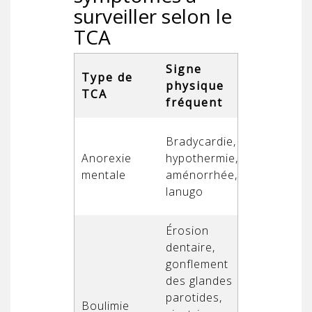
surveiller selon le
TCA
Signe
Type de
Complica
physique
TCA
risque
fréquent
Insuffisan
Bradycardie,
cardiaque,
Anorexie
hypothermie,
dénutritio
mentale
aménorrhée,
majeure,
lanugo
ostéopor
Érosion
dentaire,
gonflement
Hypokalié
des glandes
(baisse de
parotides,
potassium)
Boulimie