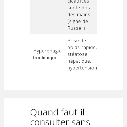
cicatrices
arythmie,
sur le dos
déshydrat
des mains
sévère
(signe de
Russell)
Prise de
poids rapide,
Diabète de
Hyperphagie
stéatose
2, complic
boulimique
hépatique,
cardiovasc
hypertension
Quand faut-il
consulter sans