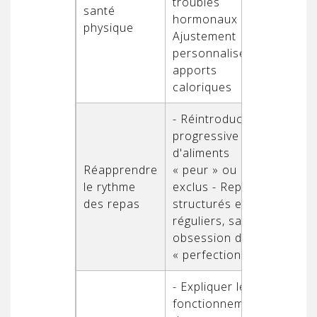
troubles
santé
hormonaux -
physique
Ajustement
personnalisé des
apports
caloriques
- Réintroduction
progressive
d'aliments
Réapprendre
« peur » ou
le rythme
exclus - Repas
des repas
structurés et
réguliers, sans
obsession de la
« perfection »
- Expliquer le
fonctionnement