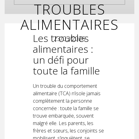
TROUBLES
ALIMENTAIRES
Les troubles
23/05/2026
alimentaires :
un défi pour
toute la famille
Un trouble du comportement
alimentaire (TCA) n’isole jamais
complètement la personne
concernée : toute la famille se
trouve embarquée, souvent
malgré elle. Les parents, les
frères et sœurs, les conjoints se
mobilisent, s’inquiètent, se