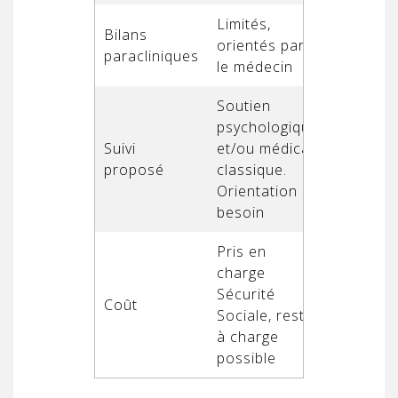
Limités,
Systémat
Bilans
orientés par
complet
paracliniques
le médecin
complém
Soutien
psychologique
Projet t
Suivi
et/ou médical
sur-mes
proposé
classique.
Suivi
Orientation si
famille/
besoin
Pris en
charge
Majorita
Sécurité
Coût
charge à
Sociale, reste
pas d’av
à charge
possible