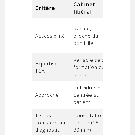
Cabinet
Service
Critère
libéral
TCA
Délais p
Rapide,
de struc
Accessibilité
proche du
sur doss
domicile
orientat
Variable selon
Haute (é
Expertise
formation du
outils sp
TCA
praticien
scientifi
Individuelle,
Pluridisc
Approche
centrée sur le
familiale
patient
Temps
Consultation
Première
consacré au
courte (15-
souvent 
diagnostic
30 min)
plusieur