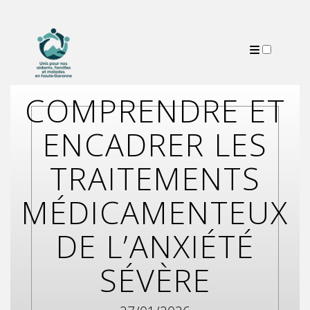
PUBLICATIONS
COMPRENDRE ET
ENCADRER LES
TRAITEMENTS
MÉDICAMENTEUX
DE L’ANXIÉTÉ
SÉVÈRE