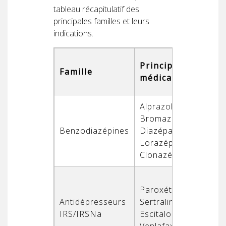
tableau récapitulatif des
principales familles et leurs
indications.
Principaux
Famille
Ind
médicaments
Alprazolam,
Cri
Bromazépam,
aig
Benzodiazépines
Diazépam,
anx
Lorazépam,
sév
Clonazépam
tem
Paroxétine,
Tro
Antidépresseurs
Sertraline,
gén
IRS/IRSNa
Escitalopram,
pho
Venlafaxine
PT