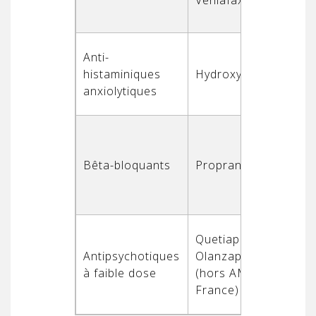
Anx
Anti-
mod
histaminiques
Hydroxyzine
sév
anxiolytiques
tem
Man
phy
Bêta-bloquants
Propranolol
l’a
(pa
tre
Quetiapine,
Anx
Antipsychotiques
Olanzapine
rés
à faible dose
(hors AMM en
tro
France)
ass